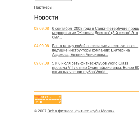
Партнеры:
Новости
08.09.08
6 сентября 2008 года в Санкт-Петербурге прош
мероприятие "Женская Десятка" (3-й сезон).Это
был...
04.09.08
Всего между собой состязались шесть человек –
ведущие инструкторы компании: Екатерина
Авдекова, Евгения Анисимова...
09.07.08
5 и 6 июля сеть фитнес-клубов World Class
провела VIII летние Олимпийские игры. Более 6
активных членов клубов World...
© 2007
Всё о фитнесе, фитнес клубы Москвы